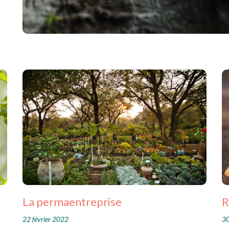
La permaentreprise
R
22 février 2022
30